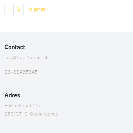
1
2
Volgende »
Contact
info@solarstunter.nl
06-36435345
Adres
Edisonstraat 22c
2691GT ‘S-Gravenzande