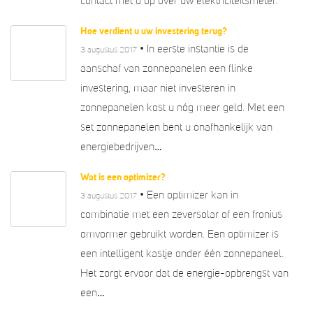
contact met u op over uw elektriciteitsmeter.
Hoe verdient u uw investering terug?
• In eerste instantie is de
3 augustus 2017
aanschaf van zonnepanelen een flinke
investering, maar niet investeren in
zonnepanelen kost u nóg meer geld. Met een
set zonnepanelen bent u onafhankelijk van
energiebedrijven…
Wat is een optimizer?
• Een optimizer kan in
3 augustus 2017
combinatie met een zeversolar of een fronius
omvormer gebruikt worden. Een optimizer is
een intelligent kastje onder één zonnepaneel.
Het zorgt ervoor dat de energie-opbrengst van
een…